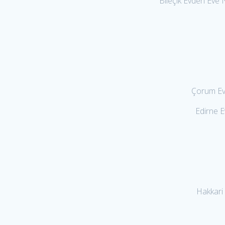
Bileçik Evden Eve 
Çorum Evd
Edirne E
Hakkari