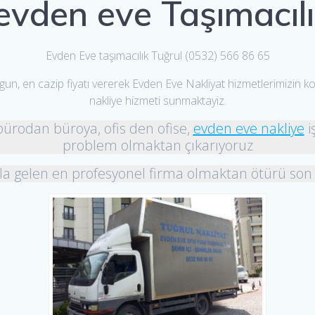
evden eve Taşımacılı
Evden Eve taşımacılık Tuğrul (0532) 566 86 65
gun, en cazip fiyatı vererek Evden Eve Nakliyat hizmetlerimizin k
nakliye hizmeti sunmaktayiz.
 bürodan büroya, ofis den ofise,
evden eve nakliye
i
problem olmaktan çıkarıyoruz
kla gelen en profesyonel firma olmaktan ötürü son