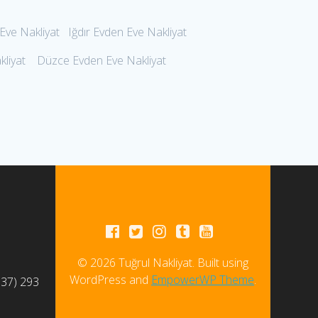
ve Nakliyat Iğdır Evden Eve Nakliyat
kliyat Düzce Evden Eve Nakliyat
© 2026 Tuğrul Nakliyat. Built using
WordPress and
EmpowerWP Theme
.
537) 293