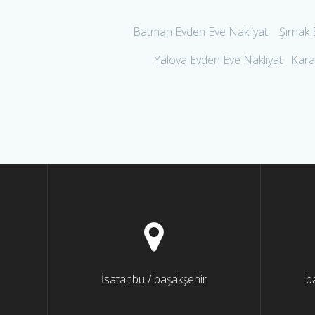
Batman Evden Eve Nakliyat Şırnak Ev
Yalova Evden Eve Nakliyat Kara
İsatanbu / başakşehir
b