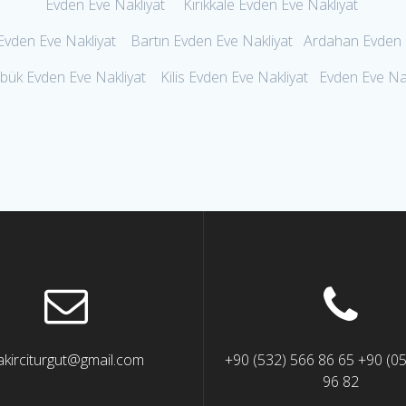
Evden Eve Nakliyat Kırıkkale Evden Eve Nakliyat
den Eve Nakliyat Bartın Evden Eve Nakliyat Ardahan Evden E
bük Evden Eve Nakliyat Kilis Evden Eve Nakliyat Evden Eve Na
akirciturgut@gmail.com
+90 (532) 566 86 65 +90 (0
96 82